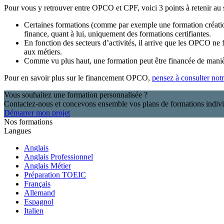
Pour vous y retrouver entre OPCO et CPF, voici 3 points à retenir au s
Certaines formations (comme par exemple une formation créati
finance, quant à lui, uniquement des formations certifiantes.
En fonction des secteurs d’activités, il arrive que les OPCO ne 
aux métiers.
Comme vu plus haut, une formation peut être financée de maniè
Pour en savoir plus sur le financement OPCO,
pensez à consulter not
Vous souhaitez une formation personnalisée ?
Contactez-nous et concevons ensemble vos plans de formations indivi
Démarrer mon projet
Nos formations
Langues
Anglais
Anglais Professionnel
Anglais Métier
Préparation TOEIC
Français
Allemand
Espagnol
Italien