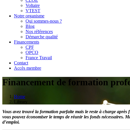
CLOE
Voltaire
VTEST
Notre organisme
Qui sommes-nous ?
Blog
Nos références
Démarche qualité
Financements
CPF
OPCO
France Travail
Contact
Accès membre
Financement de formation profe
Home
Library
Vous avez trouvé la formation parfaite mais le reste à charge après
vous pouvez économiser le temps de réunir les fonds nécessaires. Ma
d’emploi.