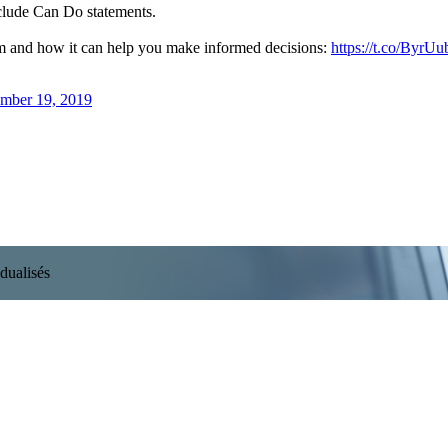
nclude Can Do statements.
rm and how it can help you make informed decisions:
https://t.co/ByrU
ember 19, 2019
dualisés