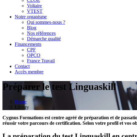
CLOE
Voltaire
VTEST
Notre organisme
Qui sommes-nous ?
Blog
Nos références
Démarche qualité
Financements
CPF
OPCO
France Travail
Contact
Accès membre
Préparer le test Linguaskill
Home
Library
Cygnus Formations est centre agréé de préparation et de passati
réussir votre parcours de certification. Selon votre profil et vos 
La préparation du test Linguaskill en cen