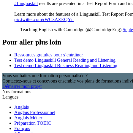
#Linguaskill
results are presented in a Test Report Form and i
Learn more about the features of a Linguaskill Test Report Fo
pic.twitter.com/rWC3AZEQYn
— Teaching English with Cambridge (@CambridgeEng)
Sept
Pour aller plus loin
Ressources gratuites pour s’entraîner
Test demo Linguaskill General Reading and Listening
Test demo Linguaskill Business Reading and Listening
Vous souhaitez une formation personnalisée ?
Contactez-nous et concevons ensemble vos plans de formations indivi
Démarrer mon projet
Nos formations
Langues
Anglais
Anglais Professionnel
Anglais Métier
Préparation TOEIC
Français