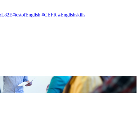
ubL82E
#testofEnglish
#CEFR
#Englishskills