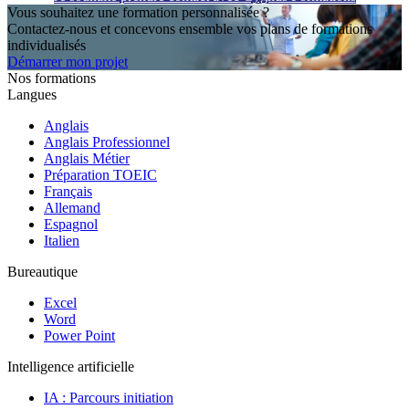
Vous souhaitez une formation personnalisée ?
Contactez-nous et concevons ensemble vos plans de formations
individualisés
Démarrer mon projet
Nos formations
Langues
Anglais
Anglais Professionnel
Anglais Métier
Préparation TOEIC
Français
Allemand
Espagnol
Italien
Bureautique
Excel
Word
Power Point
Intelligence artificielle
IA : Parcours initiation