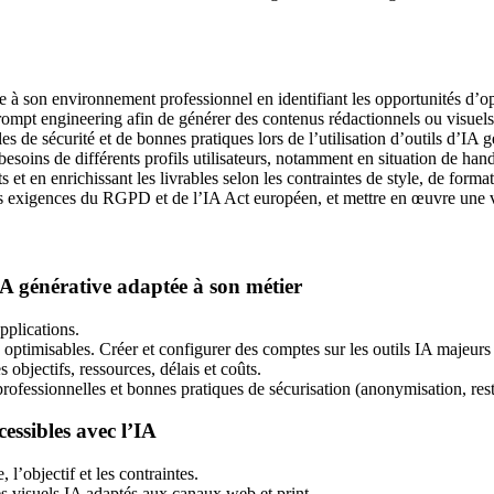
 à son environnement professionnel en identifiant les opportunités d’opt
rompt engineering afin de générer des contenus rédactionnels ou visuels 
s de sécurité et de bonnes pratiques lors de l’utilisation d’outils d’IA g
soins de différents profils utilisateurs, notamment en situation de hand
s et en enrichissant les livrables selon les contraintes de style, de format
 exigences du RGPD et de l’IA Act européen, et mettre en œuvre une ve
IA générative adaptée à son métier
pplications.
s optimisables. Créer et configurer des comptes sur les outils IA majeur
objectifs, ressources, délais et coûts.
 professionnelles et bonnes pratiques de sécurisation (anonymisation, res
essibles avec l’IA
 l’objectif et les contraintes.
s visuels IA adaptés aux canaux web et print.