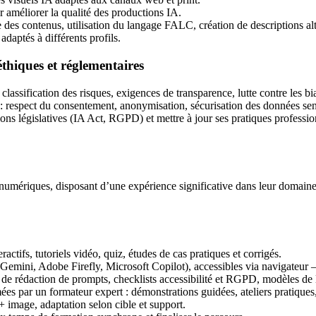
r améliorer la qualité des productions IA.
re des contenus, utilisation du langage FALC, création de descriptions alte
daptés à différents profils.
thiques et réglementaires
ssification des risques, exigences de transparence, lutte contre les bia
 : respect du consentement, anonymisation, sécurisation des données sen
ions législatives (IA Act, RGPD) et mettre à jour ses pratiques professio
s numériques, disposant d’une expérience significative dans leur domai
ctifs, tutoriels vidéo, quiz, études de cas pratiques et corrigés.
 Gemini, Adobe Firefly, Microsoft Copilot), accessibles via navigateur
 de rédaction de prompts, checklists accessibilité et RGPD, modèles de l
ées par un formateur expert : démonstrations guidées, ateliers pratique
+ image, adaptation selon cible et support.