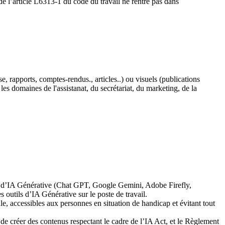
 de l’article L6313-1 du code du travail ne rentre pas dans
, rapports, comptes-rendus., articles..) ou visuels (publications
es domaines de l'assistanat, du secrétariat, du marketing, de la
tants d’IA Générative (Chat GPT, Google Gemini, Adobe Firefly,
s outils d’IA Générative sur le poste de travail.
le, accessibles aux personnes en situation de handicap et évitant tout
in de créer des contenus respectant le cadre de l’IA Act, et le Règlement