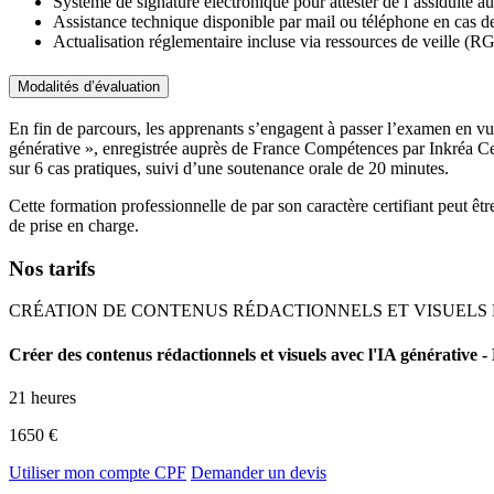
Système de signature électronique pour attester de l’assiduité a
Assistance technique disponible par mail ou téléphone en cas de d
Actualisation réglementaire incluse via ressources de veille (R
Modalités d’évaluation
En fin de parcours, les apprenants s’engagent à passer l’examen en vue d
générative », enregistrée auprès de France Compétences par Inkréa Cert
sur 6 cas pratiques, suivi d’une soutenance orale de 20 minutes.
Cette formation professionnelle de par son caractère certifiant peut êtr
de prise en charge.
Nos tarifs
CRÉATION DE CONTENUS RÉDACTIONNELS ET VISUELS P
Créer des contenus rédactionnels et visuels avec l'IA générative - 
21 heures
1650 €
Utiliser mon compte CPF
Demander un devis