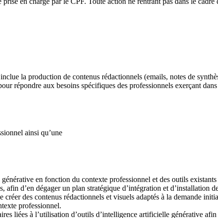
re prise en charge par le CPF. Toute action ne rentrant pas dans le cadre
 inclue la production de contenus rédactionnels (emails, notes de synthèse
pour répondre aux besoins spécifiques des professionnels exerçant dans l
ssionnel ainsi qu’une
elle générative en fonction du contexte professionnel et des outils exis
, afin d’en dégager un plan stratégique d’intégration et d’installation de
e créer des contenus rédactionnels et visuels adaptés à la demande initia
ntexte professionnel.
es liées à l’utilisation d’outils d’intelligence artificielle générative af