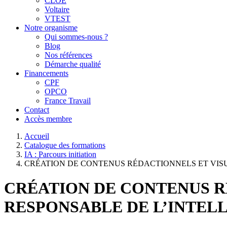
CLOE
Voltaire
VTEST
Notre organisme
Qui sommes-nous ?
Blog
Nos références
Démarche qualité
Financements
CPF
OPCO
France Travail
Contact
Accès membre
Accueil
Catalogue des formations
IA : Parcours initiation
CRÉATION DE CONTENUS RÉDACTIONNELS ET VISU
CRÉATION DE CONTENUS R
RESPONSABLE DE L’INTEL