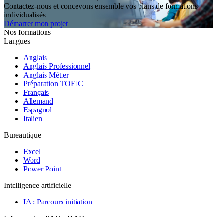
Contactez-nous et concevons ensemble vos plans de formations
individualisés
Démarrer mon projet
Nos formations
Langues
Anglais
Anglais Professionnel
Anglais Métier
Préparation TOEIC
Français
Allemand
Espagnol
Italien
Bureautique
Excel
Word
Power Point
Intelligence artificielle
IA : Parcours initiation