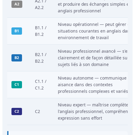
A2.1 /
et produire des échanges simples en
A2
A2.2
anglais professionnel
Niveau opérationnel — peut gérer des
B1.1 /
situations courantes en anglais dans 
B1
B1.2
environnement de travail
Niveau professionnel avancé — s'expr
B2.1 /
clairement et de façon détaillée sur d
B2
B2.2
sujets liés à son domaine
Niveau autonome — communique ave
C1.1 /
aisance dans des contextes
C1
C1.2
professionnels complexes et variés
Niveau expert — maîtrise complète de
C2
l'anglais professionnel, compréhensio
C2
expression sans effort