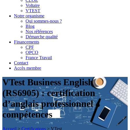
CLOE
Voltaire
VTEST
Notre organisme
Qui sommes-nous ?
Blog
Nos références
Démarche qualité
Financements
CPF
OPCO
France Travail
Contact
Accès membre
VTest Business English
(RS6905) : certification
d’anglais professionnel 4
compétences
Accueil
>
Certifications
>
VTest