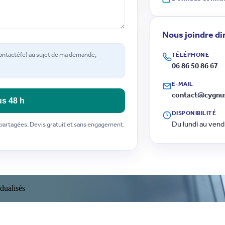
Nous joindre d
contacté(e) au sujet de ma demande,
TÉLÉPHONE
06 86 50 86 67
E-MAIL
contact@cygnus
s 48 h
DISPONIBILITÉ
Du lundi au vendr
 partagées. Devis gratuit et sans engagement.
dualisés