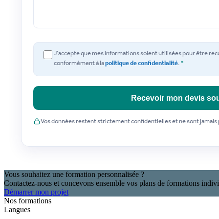
J'accepte que mes informations soient utilisées pour être re
conformément à la
politique de confidentialité
.
*
Recevoir mon devis sou
Vos données restent strictement confidentielles et ne sont jamais
Vous souhaitez une formation personnalisée ?
Contactez-nous et concevons ensemble vos plans de formations indivi
Démarrer mon projet
Nos formations
Langues