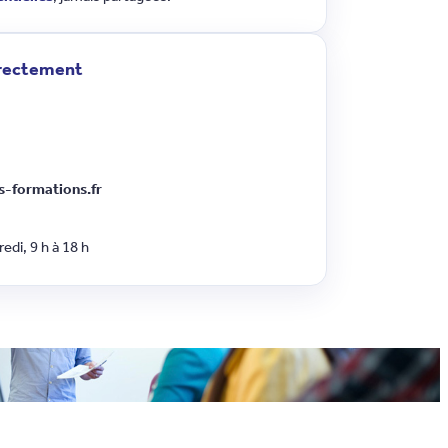
irectement
-formations.fr
edi, 9 h à 18 h