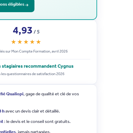
ons éligibles
4,93
/ 5
★★★★★
fiés sur Mon Compte Formation, avril 2026
s stagiaires recommandent Cygnus
 les questionnaires de satisfaction 2026
fié Qualiopi
, gage de qualité et clé de vos
8 h
avec un devis clair et détaillé.
nt
: le devis et le conseil sont gratuits.
ntielles
, jamais partagées.