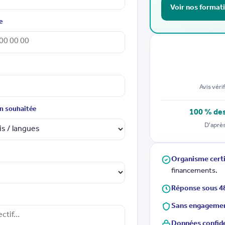
Voir nos formati
e
Avis véri
n souhaitée
100 % de
D'après
Organisme certi
financements.
Réponse sous 4
Sans engageme
Données confide