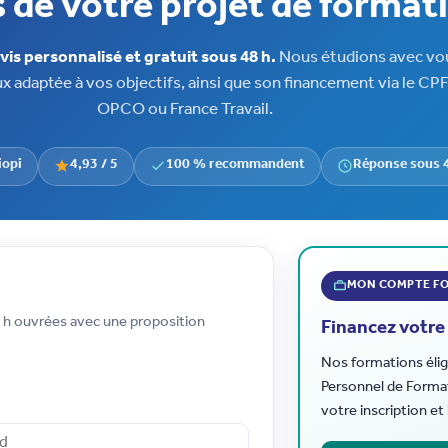
 de votre projet de format
is personnalisé et gratuit sous 48 h.
Nous étudions avec vou
x adaptée à vos objectifs, ainsi que son financement via le CPF
OPCO ou France Travail.
iopi
4,93 / 5
100 % recommandent
Réponse sous 
MON COMPTE F
8 h ouvrées avec une proposition
Financez votre
Nos formations élig
Personnel de Forma
votre inscription et 