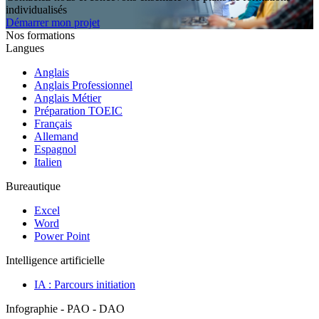
individualisés
Démarrer mon projet
Nos formations
Langues
Anglais
Anglais Professionnel
Anglais Métier
Préparation TOEIC
Français
Allemand
Espagnol
Italien
Bureautique
Excel
Word
Power Point
Intelligence artificielle
IA : Parcours initiation
Infographie - PAO - DAO